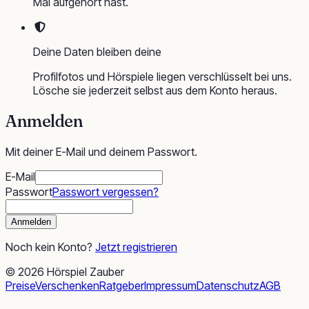
Mal aufgehört hast.
Deine Daten bleiben deine
Profilfotos und Hörspiele liegen verschlüsselt bei uns.
Lösche sie jederzeit selbst aus dem Konto heraus.
Anmelden
Mit deiner E-Mail und deinem Passwort.
E-Mail
Passwort
Passwort vergessen?
Anmelden
Noch kein Konto?
Jetzt registrieren
©
2026
Hörspiel Zauber
Preise
Verschenken
Ratgeber
Impressum
Datenschutz
AGB