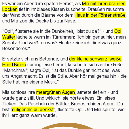
Es war ein Abend im späten Herbst, als
Mia mit ihren braunen
Locken
tief in ihr blaues Kissen kuschelte. Draußen rauschte
der Wind durch die Bäume vor dem
Haus in der Föhrenstraße
,
und Mia zog die Decke bis zur Nase.
"Opi", flüsterte sie in die Dunkelheit, "bist du da?" - und
Opi
Walter
lächelte warm im Türrahmen: "Ich bin genau hier, mein
Schatz. Und weißt du was? Heute zeige ich dir etwas ganz
Besonderes."
Er setzte sich ans Bettende, und
der kleine schwarz-weiße
Hund Bruno
sprang leise herauf, kuschelte sich an ihre Füße.
"Manchmal", sagte Opi, "ist das Dunkle gar nicht das, was
uns Angst macht. Es ist die Stille. Aber hör mal genau hin - die
Stille hat ihre eigene Musik."
Mia schloss ihre
meergrünen Augen
, atmete tief ein - und
wurde ganz still. Und wirklich: sie hörte etwas. Ein leises
Ticken. Das Rascheln der Blätter. Brunos ruhigen Atem. "Du
bist
mutiger als du denkst
", flüsterte Opi. Und Mia spürte, wie
ihr Herz ganz warm wurde.