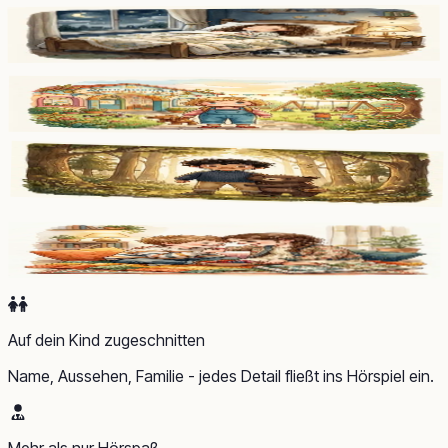
Mias leise Nacht
-
Für Mia, 5 Jahre
-
Lenas neuer Anfang
-
Für Lena, 4 Jahre
-
Jonas und der Bär
-
Für Jonas, 6 Jahre
-
Tims Geschwisterzauber
-
Für Tim, 5 Jahre
-
Auf dein Kind zugeschnitten
Name, Aussehen, Familie - jedes Detail fließt ins Hörspiel ein.
Mehr als nur Hörspaß